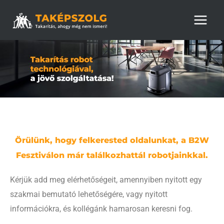
Skip
Main
to
Men
content
Örülünk, hogy felkerested oldalunkat, a B2W
Fesztiválon már találkozhattál robotjainkkal.
Kérjük add meg elérhetőségeit, amennyiben nyitott egy
szakmai bemutató lehetőségére, vagy nyitott
információkra, és kollégánk hamarosan keresni fog.