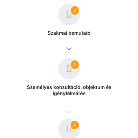
2
Szakmai bemutató
3
Személyes konzultáció, objektum és
igényfelmérés
4