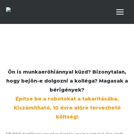
Skip
Main
to
Men
content
Ön is munkaerőhiánnyal küzd? Bizonytalan,
hogy bejön-e dolgozni a kolléga? Magasak a
bérigények?
Építse be a robotokat a takarításába.
Kiszámítható, 10 évre előre tervezhető
költség!