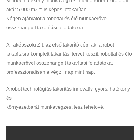
Mi több hatékony munkavégzés, mert a robot 1 óra alatt
akár 5 000 m2-t*
is képes letakarítani.
Kérjen ajánlatot a robottal és élő munkaerővel
összehangolt takarítási
feladatokra:
A Taképszolg Zrt. az első takarító cég, aki a robot
takarításra komplett
takarítási tervet készít, robottal és élő
munkaerővel összehangolt takarítási
feladatokat
professzionálisan elvégzi, nap mint nap.
A robot technológiás takarítás innovatív, gyors, hatékony
és
környezetbarát munkavégzést tesz lehetővé.