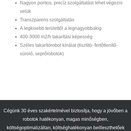
Nagyon pontos, precíz szolgáltatást lehet végezni
velük
Transzparens szolgáltatás
A legkisebb területtől a legnagyobbakig
400-3000 m2/h takarítási képesség
Széles takarítórobot kínálat (tisztító- fertőtlenítő-
súroló, seprőrobotok)
Cégünk 30 éves szakértelmével biztosítja, hogy a jövőben a
robotok hatékonyan, magas minőségben,
költségoptimalizáltan, költséghatékonyan beilleszthetőek