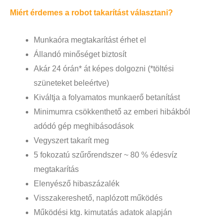
Miért érdemes a robot takarítást választani?
Munkaóra megtakarítást érhet el
Állandó minőséget biztosít
Akár 24 órán* át képes dolgozni (*töltési
szüneteket beleértve)
Kiváltja a folyamatos munkaerő betanítást
Minimumra csökkenthető az emberi hibákból
adódó gép meghibásodások
Vegyszert takarít meg
5 fokozatú szűrőrendszer ~ 80 % édesvíz
megtakarítás
Elenyésző hibaszázalék
Visszakereshető, naplózott működés
Működési ktg. kimutatás adatok alapján